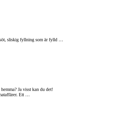
öt, sliskig fyllning som är fylld …
 hemma? Ja visst kan du det!
mataffärer. Ett …