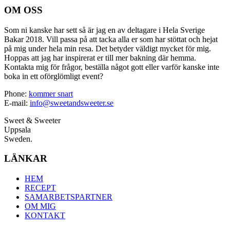
OM OSS
Som ni kanske har sett så är jag en av deltagare i Hela Sverige
Bakar 2018. Vill passa på att tacka alla er som har stöttat och hejat
på mig under hela min resa. Det betyder väldigt mycket för mig.
Hoppas att jag har inspirerat er till mer bakning där hemma.
Kontakta mig för frågor, beställa något gott eller varför kanske inte
boka in ett oförglömligt event?
Phone:
kommer snart
E-mail:
info@sweetandsweeter.se
Sweet & Sweeter
Uppsala
Sweden.
LÄNKAR
HEM
RECEPT
SAMARBETSPARTNER
OM MIG
KONTAKT