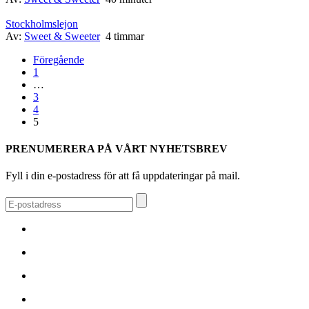
Stockholmslejon
Av:
Sweet & Sweeter
4 timmar
Föregående
1
…
3
4
5
PRENUMERERA PÅ VÅRT NYHETSBREV
Fyll i din e-postadress för att få uppdateringar på mail.