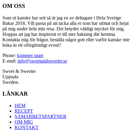
OM OSS
Som ni kanske har sett så är jag en av deltagare i Hela Sverige
Bakar 2018. Vill passa på att tacka alla er som har stöttat och hejat
på mig under hela min resa. Det betyder väldigt mycket för mig.
Hoppas att jag har inspirerat er till mer bakning där hemma.
Kontakta mig för frågor, beställa något gott eller varför kanske inte
boka in ett oförglömligt event?
Phone:
kommer snart
E-mail:
info@sweetandsweeter.se
Sweet & Sweeter
Uppsala
Sweden.
LÄNKAR
HEM
RECEPT
SAMARBETSPARTNER
OM MIG
KONTAKT