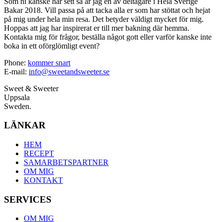
Som ni kanske har sett så är jag en av deltagare i Hela Sverige
Bakar 2018. Vill passa på att tacka alla er som har stöttat och hejat
på mig under hela min resa. Det betyder väldigt mycket för mig.
Hoppas att jag har inspirerat er till mer bakning där hemma.
Kontakta mig för frågor, beställa något gott eller varför kanske inte
boka in ett oförglömligt event?
Phone:
kommer snart
E-mail:
info@sweetandsweeter.se
Sweet & Sweeter
Uppsala
Sweden.
LÄNKAR
HEM
RECEPT
SAMARBETSPARTNER
OM MIG
KONTAKT
SERVICES
OM MIG