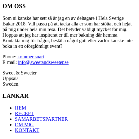
OM OSS
Som ni kanske har sett så är jag en av deltagare i Hela Sverige
Bakar 2018. Vill passa på att tacka alla er som har stöttat och hejat
på mig under hela min resa. Det betyder väldigt mycket för mig.
Hoppas att jag har inspirerat er till mer bakning där hemma.
Kontakta mig för frågor, beställa något gott eller varför kanske inte
boka in ett oförglömligt event?
Phone:
kommer snart
E-mail:
info@sweetandsweeter.se
Sweet & Sweeter
Uppsala
Sweden.
LÄNKAR
HEM
RECEPT
SAMARBETSPARTNER
OM MIG
KONTAKT