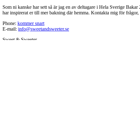
Som ni kanske har sett så är jag en av deltagare i Hela Sverige Bakar 2
har inspirerat er till mer bakning där hemma. Kontakta mig för frågor, 
Phone:
kommer snart
E-mail:
info@sweetandsweeter.se
Sweet & Sweeter
Uppsala
Sweden.
LÄNKAR
HEM
RECEPT
SAMARBETSPARTNER
OM MIG
KONTAKT
SERVICES
OM MIG
FROM THE BLOG