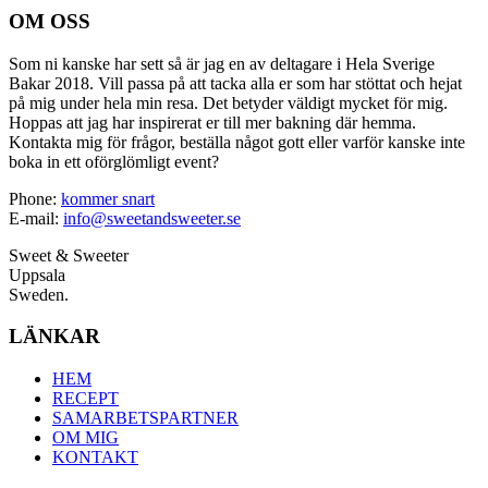
OM OSS
Som ni kanske har sett så är jag en av deltagare i Hela Sverige
Bakar 2018. Vill passa på att tacka alla er som har stöttat och hejat
på mig under hela min resa. Det betyder väldigt mycket för mig.
Hoppas att jag har inspirerat er till mer bakning där hemma.
Kontakta mig för frågor, beställa något gott eller varför kanske inte
boka in ett oförglömligt event?
Phone:
kommer snart
E-mail:
info@sweetandsweeter.se
Sweet & Sweeter
Uppsala
Sweden.
LÄNKAR
HEM
RECEPT
SAMARBETSPARTNER
OM MIG
KONTAKT