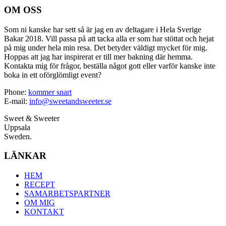
OM OSS
Som ni kanske har sett så är jag en av deltagare i Hela Sverige
Bakar 2018. Vill passa på att tacka alla er som har stöttat och hejat
på mig under hela min resa. Det betyder väldigt mycket för mig.
Hoppas att jag har inspirerat er till mer bakning där hemma.
Kontakta mig för frågor, beställa något gott eller varför kanske inte
boka in ett oförglömligt event?
Phone:
kommer snart
E-mail:
info@sweetandsweeter.se
Sweet & Sweeter
Uppsala
Sweden.
LÄNKAR
HEM
RECEPT
SAMARBETSPARTNER
OM MIG
KONTAKT