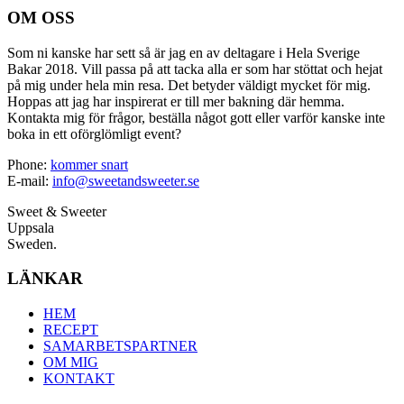
OM OSS
Som ni kanske har sett så är jag en av deltagare i Hela Sverige
Bakar 2018. Vill passa på att tacka alla er som har stöttat och hejat
på mig under hela min resa. Det betyder väldigt mycket för mig.
Hoppas att jag har inspirerat er till mer bakning där hemma.
Kontakta mig för frågor, beställa något gott eller varför kanske inte
boka in ett oförglömligt event?
Phone:
kommer snart
E-mail:
info@sweetandsweeter.se
Sweet & Sweeter
Uppsala
Sweden.
LÄNKAR
HEM
RECEPT
SAMARBETSPARTNER
OM MIG
KONTAKT