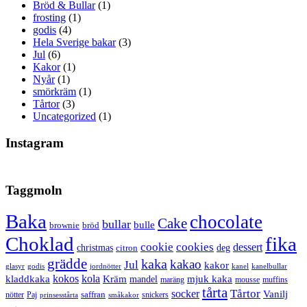
Bröd & Bullar
(1)
frosting
(1)
godis
(4)
Hela Sverige bakar
(3)
Jul
(6)
Kakor
(1)
Nyår
(1)
smörkräm
(1)
Tårtor
(3)
Uncategorized
(1)
Instagram
Taggmoln
Baka
chocolate
Cake
bullar
bulle
brownie
bröd
Choklad
fika
cookie
cookies
dessert
christmas
deg
citron
grädde
kaka
kakao
Jul
kakor
glasyr
godis
jordnötter
kanel
kanelbullar
kokos
kola
kladdkaka
Kräm
mandel
mjuk kaka
maräng
mousse
muffins
tårta
Tårtor
socker
Vanilj
saffran
nötter
snickers
Paj
prinsesstårta
småkakor