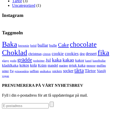
Tårtor
(3)
Uncategorized
(1)
Instagram
Taggmoln
Baka
chocolate
Cake
bullar
bulle
brownie
bröd
Choklad
fika
cookie
cookies
dessert
christmas
deg
citron
grädde
kaka
kakao
Jul
kakor
glasyr
godis
jordnötter
kanel
kanelbullar
kokos
kola
kladdkaka
Kräm
mandel
mjuk kaka
maräng
mousse
muffins
tårta
Tårtor
socker
Vanilj
saffran
nötter
snickers
Paj
prinsesstårta
småkakor
vegan
PRENUMERERA PÅ VÅRT NYHETSBREV
Fyll i din e-postadress för att få uppdateringar på mail.