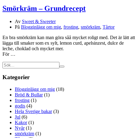
Smörkräm – Grundrecept
Av
Sweet & Sweeter
På
Blogginlägg om mig
,
frosting
,
smörkräm
,
Tårtor
En bra smörkräm kan man göra såå mycket roligt med. Det är lätt att
lägga till smaker som ex sylt, lemon curd, apelsinzest, dulce de
leche, choklad och mycket mer.
För …
Kategorier
Blogginlägg om mig
(18)
Bröd & Bullar
(1)
frosting
(1)
godis
(4)
Hela Sverige bakar
(3)
Jul
(6)
Kakor
(1)
Nyår
(1)
smörkräm
(1)