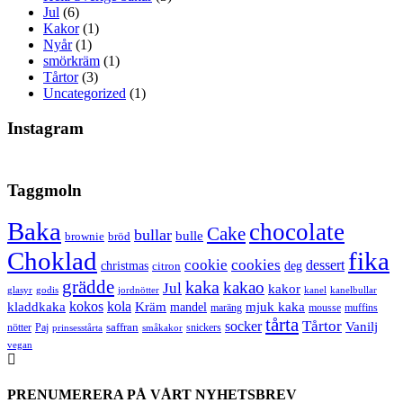
Jul
(6)
Kakor
(1)
Nyår
(1)
smörkräm
(1)
Tårtor
(3)
Uncategorized
(1)
Instagram
Taggmoln
Baka
chocolate
Cake
bullar
bulle
brownie
bröd
Choklad
fika
cookie
cookies
dessert
christmas
deg
citron
grädde
kaka
kakao
Jul
kakor
glasyr
godis
jordnötter
kanel
kanelbullar
kokos
kola
kladdkaka
Kräm
mandel
mjuk kaka
maräng
mousse
muffins
tårta
Tårtor
socker
Vanilj
saffran
nötter
snickers
Paj
prinsesstårta
småkakor
vegan
PRENUMERERA PÅ VÅRT NYHETSBREV