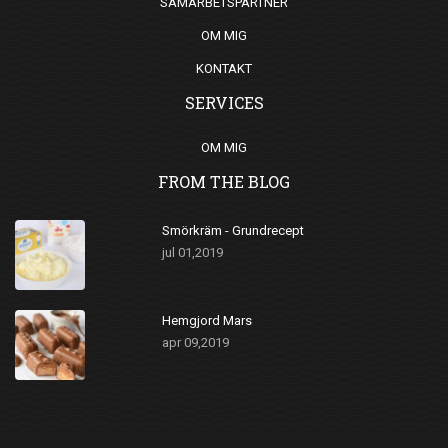
SAMARBETSPARTNER
OM MIG
KONTAKT
SERVICES
OM MIG
FROM THE BLOG
Smörkräm - Grundrecept
jul 01,2019
Hemgjord Mars
apr 09,2019