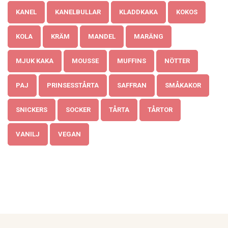
KANEL
KANELBULLAR
KLADDKAKA
KOKOS
KOLA
KRÄM
MANDEL
MARÄNG
MJUK KAKA
MOUSSE
MUFFINS
NÖTTER
PAJ
PRINSESSTÅRTA
SAFFRAN
SMÅKAKOR
SNICKERS
SOCKER
TÅRTA
TÅRTOR
VANILJ
VEGAN