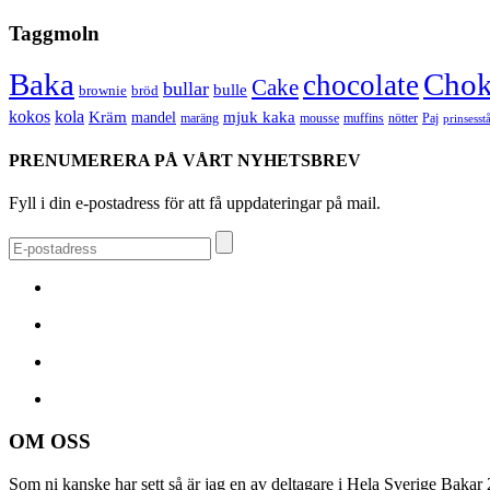
Taggmoln
Chok
Baka
chocolate
Cake
bullar
bulle
brownie
bröd
kokos
kola
Kräm
mandel
mjuk kaka
maräng
nötter
mousse
muffins
Paj
prinsesst
PRENUMERERA PÅ VÅRT NYHETSBREV
Fyll i din e-postadress för att få uppdateringar på mail.
OM OSS
Som ni kanske har sett så är jag en av deltagare i Hela Sverige Bakar 2