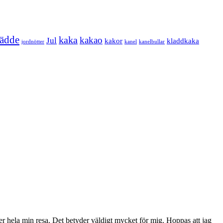
rädde
kaka
kakao
Jul
kakor
kladdkaka
jordnötter
kanel
kanelbullar
der hela min resa. Det betyder väldigt mycket för mig. Hoppas att jag