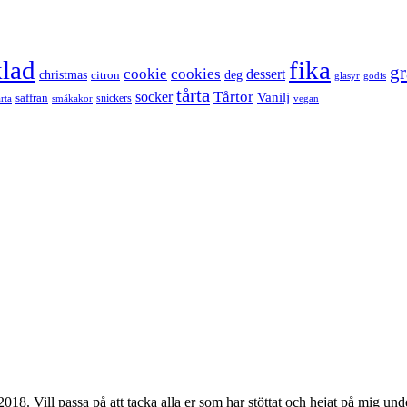
lad
fika
g
cookie
cookies
dessert
christmas
deg
citron
glasyr
godis
tårta
Tårtor
socker
Vanilj
saffran
snickers
årta
småkakor
vegan
018. Vill passa på att tacka alla er som har stöttat och hejat på mig un