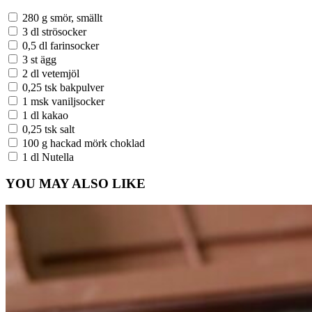
280 g smör, smällt
3 dl strösocker
0,5 dl farinsocker
3 st ägg
2 dl vetemjöl
0,25 tsk bakpulver
1 msk vaniljsocker
1 dl kakao
0,25 tsk salt
100 g hackad mörk choklad
1 dl Nutella
YOU MAY ALSO LIKE