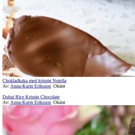
Chokladkaka med krispig Nutella
Av:
Anna-Karin Eriksson
Okänt
Dubai Rice Krispie Chocolate
Av:
Anna-Karin Eriksson
Okänt