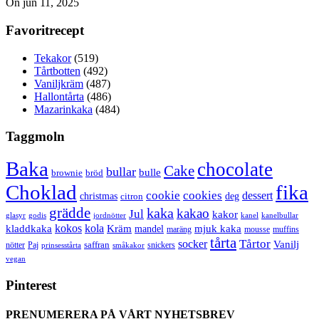
On jun 11, 2025
Favoritrecept
Tekakor
(519)
Tårtbotten
(492)
Vaniljkräm
(487)
Hallontårta
(486)
Mazarinkaka
(484)
Taggmoln
Baka
chocolate
Cake
bullar
bulle
brownie
bröd
Choklad
fika
cookie
cookies
dessert
christmas
deg
citron
grädde
kaka
kakao
Jul
kakor
glasyr
godis
jordnötter
kanel
kanelbullar
kokos
kola
kladdkaka
Kräm
mandel
mjuk kaka
maräng
mousse
muffins
tårta
Tårtor
socker
Vanilj
saffran
nötter
snickers
Paj
prinsesstårta
småkakor
vegan
Pinterest
PRENUMERERA PÅ VÅRT NYHETSBREV