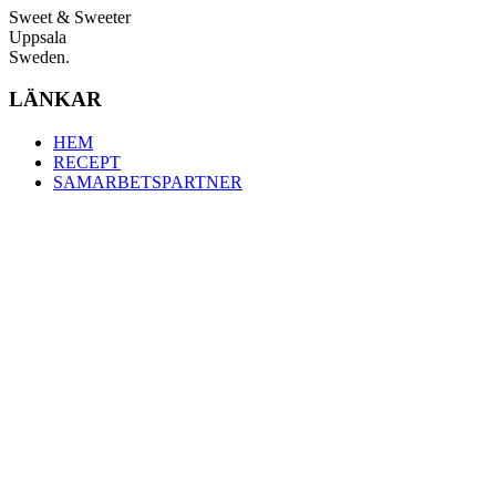
Sweet & Sweeter
Uppsala
Sweden.
LÄNKAR
HEM
RECEPT
SAMARBETSPARTNER
OM MIG
KONTAKT
SERVICES
OM MIG
FROM THE BLOG