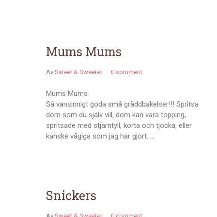
Mums Mums
Av
Sweet & Sweeter
0 comment
Mums Mums
Så vansinnigt goda små gräddbakelser!!! Spritsa
dom som du själv vill, dom kan vara topping,
spritsade med stjärntyll, korta och tjocka, eller
kanske vågiga som jag har gjort. …
Snickers
Av
Sweet & Sweeter
0 comment