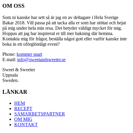
OM OSS
Som ni kanske har sett så är jag en av deltagare i Hela Sverige
Bakar 2018. Vill passa på att tacka alla er som har stöttat och hejat
på mig under hela min resa. Det betyder väldigt mycket för mig.
Hoppas att jag har inspirerat er till mer bakning där hemma.
Kontakta mig för frågor, beställa något gott eller varför kanske inte
boka in ett oförglömligt event?
Phone:
kommer snart
E-mail:
info@sweetandsweeter.se
Sweet & Sweeter
Uppsala
Sweden.
LÄNKAR
HEM
RECEPT
SAMARBETSPARTNER
OM MIG
KONTAKT